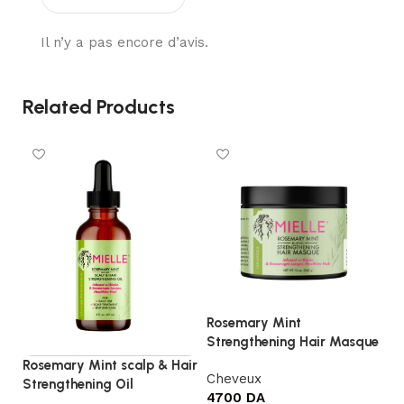
Il n’y a pas encore d’avis.
Related Products
Rosemary Mint
R
Strengthening Hair Masque
S
Rosemary Mint scalp & Hair
Cheveux
C
Strengthening Oil
4700
DA
4