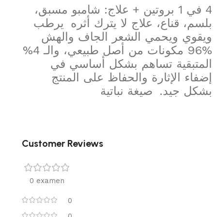
مسبق،
شامبو
: 
علاج
 + 
بروتين
 1 
في
4 
بلسم،
قناع،
علاج
لا
يترك
أثره
يرطب
ويقوي
ويحمي
الشعر
الجاف
والهش
 4% 
والـ
طبيعي،
أصل
من
مكونات
96% 
المتبقية
تساهم
بشكل
أساسي
في
إضفاء
الإثارة
والحفاظ
على
المنتج
نباتية
صيغة
.
جيد
بشكل
Customer Reviews
0 examen
0
0