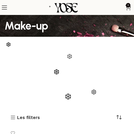
0
❆
Make-up
❆
❆
❆
❆
❆
❆
Les filters