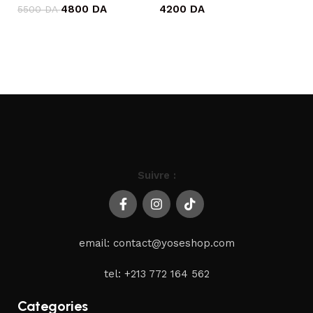
4800
DA
4200
DA
5500
DA
4
Ajouter au panier
Ajouter au panier
Suivre :
email: contact@yoseshop.com
tel: +213 772 164 562
Categories