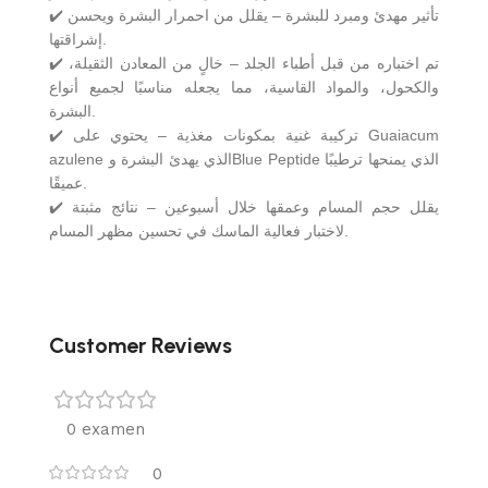
✔️ تأثير مهدئ ومبرد للبشرة – يقلل من احمرار البشرة ويحسن
إشراقتها.
✔️ تم اختباره من قبل أطباء الجلد – خالٍ من المعادن الثقيلة،
والكحول، والمواد القاسية، مما يجعله مناسبًا لجميع أنواع
البشرة.
✔️ تركيبة غنية بمكونات مغذية – يحتوي على Guaiacum
azulene الذي يهدئ البشرة وBlue Peptide الذي يمنحها ترطيبًا
عميقًا.
✔️ يقلل حجم المسام وعمقها خلال أسبوعين – نتائج مثبتة
لاختبار فعالية الماسك في تحسين مظهر المسام.
Customer Reviews
0 examen
0