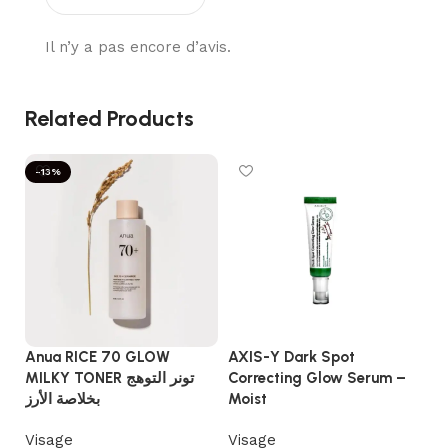
Il n’y a pas encore d’avis.
Related Products
-13%
Anua RICE 70 GLOW
AXIS-Y Dark Spot
Ef
MILKY TONER تونر التوهج
Correcting Glow Serum –
im
بخلاصة الأرز
Moist
co
Visage
Visage
Vi