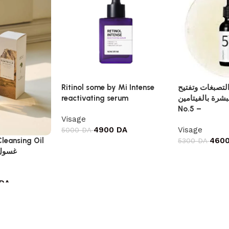
Ritinol some by Mi Intense
لتصبغات وتفتيح
reactivating serum
البشرة بالفيتامين Numbuz
No.5 –
Visage
4900
DA
Visage
5000
DA
460
Cleansing Oil
5300
DA
غسول 
DA