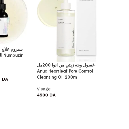
كريم سينتيلا للهالات السوداء-20
سيروم علاج ا
مل | SKIN1004 Madagascar
in
Centella Pro
غسول وجه زيتي من انوا 200مل-
Bakuchiol Ey
Anua Heartleaf Pore Control
Cleansing Oil 200m
0
DA
Visage
38
4300
DA
Visage
4500
DA