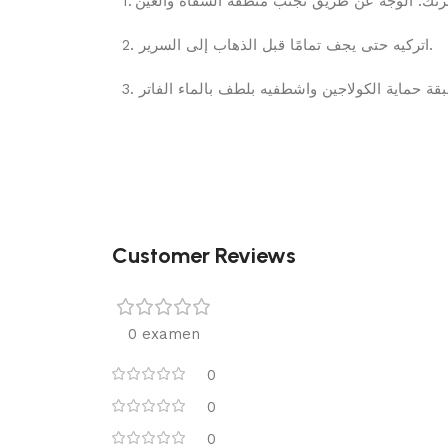
1.
والعين
الشفاه
منطقة
تجنب
طريق
عن
الوجه
.
رتك
2.
السرير
إلى
الذهاب
قبل
تمامًا
يجف
حتى
اتركيه
.
3.
الفاتر
بالماء
بلطف
واشطفيه
الكولاجين
حماية
قة
Customer Reviews
0 examen
0
0
0