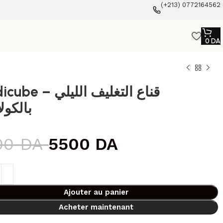
(+213) 0772164562
0
DA
– قناع التغليف الليلي
بالكول
00
DA
5500
DA
Ajouter au panier
Acheter maintenant