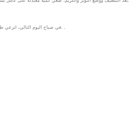
بش
كامل
على
معتدلة
كمية
ضعي
والكريم،
التونر
ووضع
التنظيف
بعد
.
طب
انزعي
التالي،
اليوم
صباح
في
. .