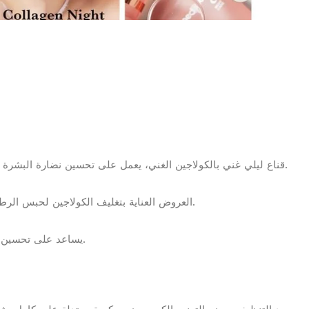
قناع ليلي غني بالكولاجين الغني، يعمل على تحسين نضارة البشرة وترطيبها بشكل فعال ليجعل بشرتك مشرقة وندية.
العروض العناية بتغليف الكولاجين لحبس الرطوبة والمواد المغذية في أعماق بشرتك أثناء نومك.
يساعد على تحسين نسيج البشرة وإصلاح حالات الجلد خلال أسبوعين.