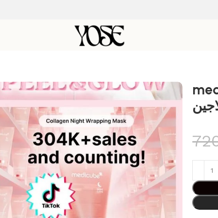
medicube 
اجين
72