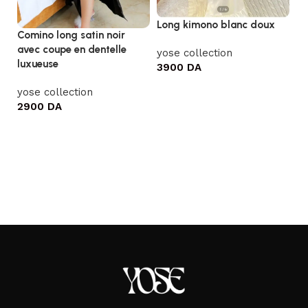
Mi
Long kimono blanc doux
Comino long satin noir
sa
avec coupe en dentelle
yose collection
luxueuse
yo
3900
DA
2
Ajouter au panier
yose collection
2900
DA
Ajouter au panier