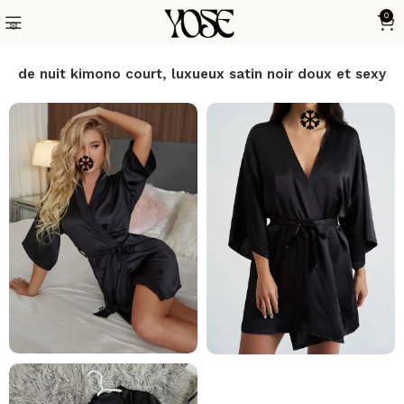
0
❆
❆
e de nuit kimono court, luxueux satin noir doux et sexy
❆
❆
❆
❆
❆