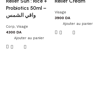
Relief Sun : Rice +
Relief Cream
Probiotics 50ml –
Visage
واقي الشمس
3900
DA
Ajouter au panier
Corp
,
Visage
4300
DA
I
Ajouter au panier
T
C
V
4