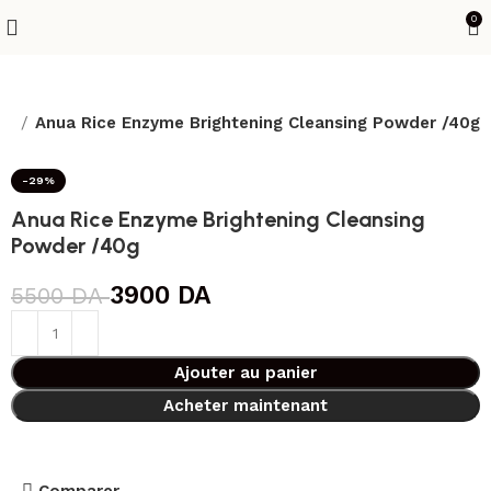
0
ge
Anua Rice Enzyme Brightening Cleansing Powder /40g
-29%
Anua Rice Enzyme Brightening Cleansing
Powder /40g
3900
DA
5500
DA
Ajouter au panier
Acheter maintenant
Comparer