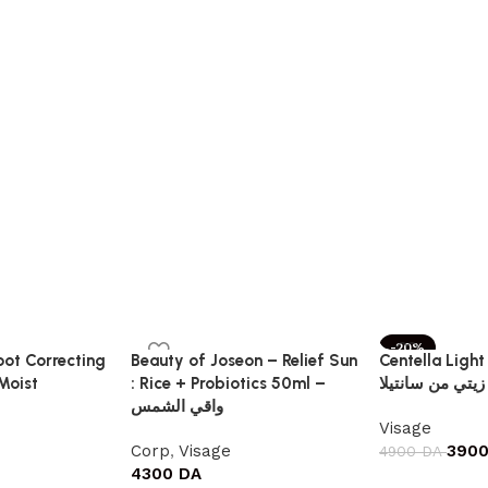
-20%
ot Correcting
Beauty of Joseon – Relief Sun
Centella Light
Moist
: Rice + Probiotics 50ml –
يتي من سانتيلا
واقي الشمس
Visage
Corp
,
Visage
390
4900
DA
4300
DA