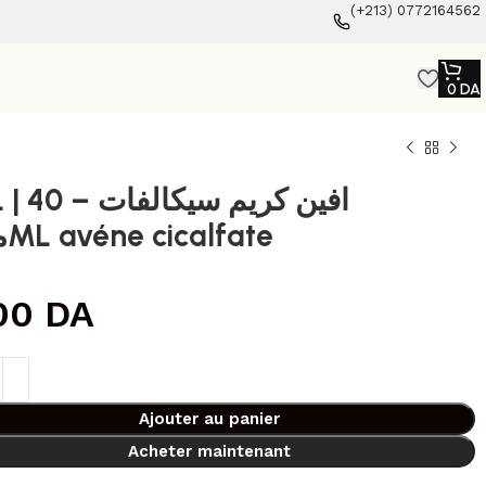
(+213) 0772164562
0
DA
افين كريم 
مل 0ML avéne cicalfate
00
DA
Ajouter au panier
Acheter maintenant