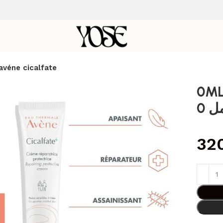
افين كريم سيكالفات – 40 ML avéne cicalfate
0ML | سيكالفات – 40
32