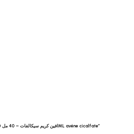
Soyez le premier à laisser votre avis sur “0ML | افين كريم سيكالفات – 40 مل 0ML avéne cicalfate”