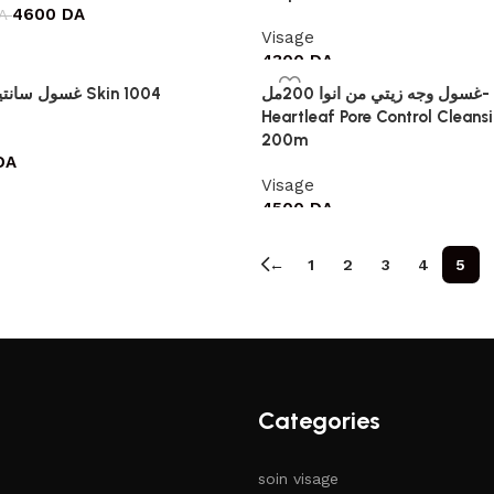
4600
DA
A
Visage
4300
DA
غسول وجه زيتي من انوا 200مل- Anua
غسول سانتيلا امبول Skin 1004
Heartleaf Pore Control Cleansi
200m
DA
Visage
4500
DA
←
1
2
3
4
5
Categories
soin visage