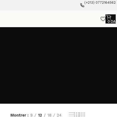
(+213) 0772164562
0
DA
Montrer
9
12
18
24