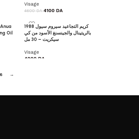
Visage
4100
DA
4600
DA
كريم التجاعيد سيروم سيول 1988
ng Oil
بالريتينال والجينسنغ الأسود من كي
سيكريت – 30 مل
Visage
4000
DA
6
→