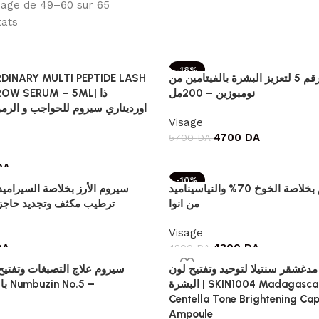
hage de 49–60 sur 65
tats
-18%
DINARY MULTI PEPTIDE LASH
تونر رقم 5 لتعزيز البشرة بالفيتامين من
نومبوزين – 200مل
OW SERUM – 5ML| ذا
Visage
4700
DA
5700
DA
DA
-10%
سيروم بخلاصة الخوخ 70% والنياسيناميد
سيروم الأرز بخلاصة السيراميد 
من انوا
ترطيب مكثف وتجديد حاجز 
Visage
DA
4300
DA
4800
DA
دغشقر سنتيلا لتوحيد وتفتيح لون
سيروم علاج التصبغات وتفتيح
البشرة | SKIN1004 Madagascar
بالفيتامين Numbuzin No.5 –
Centella Tone Brightening Cap
Ampoule