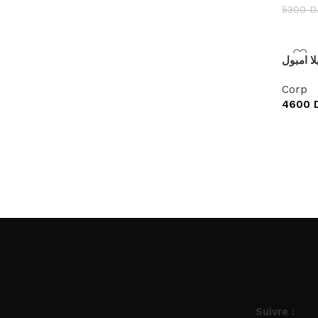
5300
D
Corp
4600
Suivre :